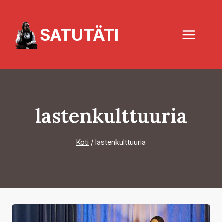
Siirry
sisältöön
SATUTÄTI
lastenkulttuuria
Koti
/
lastenkulttuuria