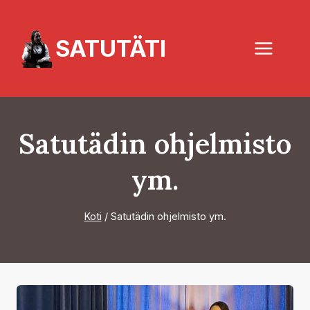
Siirry
sisältöön
SATUTÄTI
Satutädin ohjelmisto
ym.
Koti
/
Satutädin ohjelmisto ym.