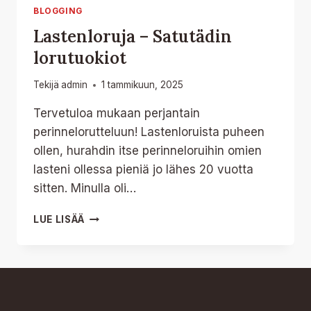
BLOGGING
Lastenloruja – Satutädin
lorutuokiot
Tekijä
admin
1 tammikuun, 2025
Tervetuloa mukaan perjantain
perinnelorutteluun! Lastenloruista puheen
ollen, hurahdin itse perinneloruihin omien
lasteni ollessa pieniä jo lähes 20 vuotta
sitten. Minulla oli…
LASTENLORUJA
LUE LISÄÄ
–
SATUTÄDIN
LORUTUOKIOT