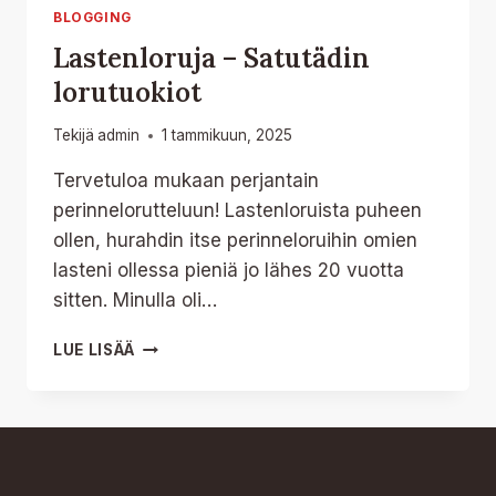
BLOGGING
Lastenloruja – Satutädin
lorutuokiot
Tekijä
admin
1 tammikuun, 2025
Tervetuloa mukaan perjantain
perinnelorutteluun! Lastenloruista puheen
ollen, hurahdin itse perinneloruihin omien
lasteni ollessa pieniä jo lähes 20 vuotta
sitten. Minulla oli…
LASTENLORUJA
LUE LISÄÄ
–
SATUTÄDIN
LORUTUOKIOT