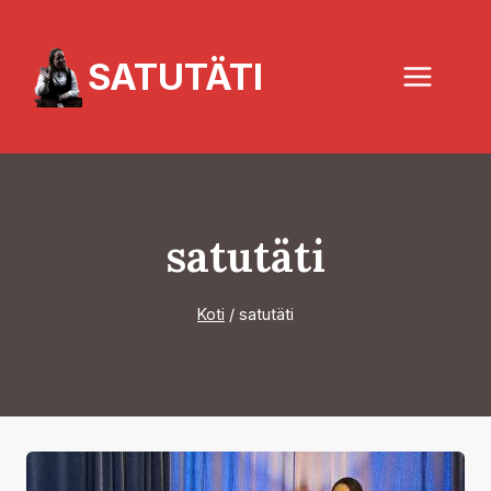
Siirry
sisältöön
SATUTÄTI
satutäti
Koti
/
satutäti