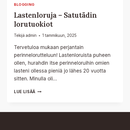
BLOGGING
Lastenloruja – Satutädin
lorutuokiot
Tekijä
admin
1 tammikuun, 2025
Tervetuloa mukaan perjantain
perinnelorutteluun! Lastenloruista puheen
ollen, hurahdin itse perinneloruihin omien
lasteni ollessa pieniä jo lähes 20 vuotta
sitten. Minulla oli…
LASTENLORUJA
LUE LISÄÄ
–
SATUTÄDIN
LORUTUOKIOT