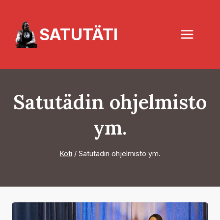
Siirry
sisältöön
SATUTÄTI
Satutädin ohjelmisto
ym.
Koti
/
Satutädin ohjelmisto ym.