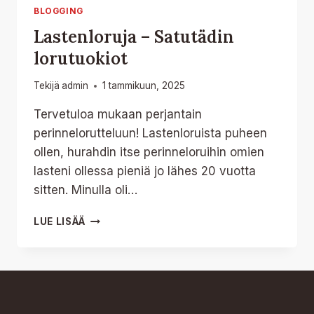
BLOGGING
Lastenloruja – Satutädin
lorutuokiot
Tekijä
admin
1 tammikuun, 2025
Tervetuloa mukaan perjantain
perinnelorutteluun! Lastenloruista puheen
ollen, hurahdin itse perinneloruihin omien
lasteni ollessa pieniä jo lähes 20 vuotta
sitten. Minulla oli…
LASTENLORUJA
LUE LISÄÄ
–
SATUTÄDIN
LORUTUOKIOT